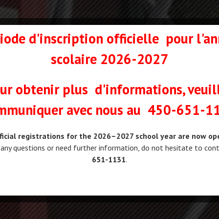
iode d'inscription officielle
pour l'a
scolaire 2026-2027
ur obtenir plus d'informations, veuil
T HEUREUX APPRE
mmuniquer avec nous au
450-651-1
ficial registrations for the 2026–2027 school year are now op
 any questions or need further information, do not hesitate to con
651-1131
.